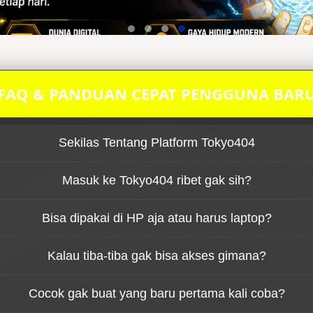
FAQ & PANDUAN CEPAT PENGGUNA BAR
Sekilas Tentang Platform Tokyo404
 digital yang menyatukan berbagai jenis game online dala
Masuk ke Tokyo404 ribet gak sih?
a perlu banyak langkah ribet, semua sudah disusun biar pe
tanpa harus belajar lama atau bingung navigasi.
tru ini salah satu kelebihan utamanya, proses masuk dibu
Bisa dipakai di HP aja atau harus laptop?
, jadi kamu bisa langsung akses tanpa harus nunggu atau 
an, mau pakai HP, tablet, atau laptop tetap lancar, tampila
Kalau tiba-tiba gak bisa akses gimana?
p enak dipakai tanpa harus zoom-zoom manual.
apkan jalur cadangan biar tetap bisa masuk, selain itu juga
Cocok gak buat yang baru pertama kali coba?
 panik kalau tiba-tiba akses kehalang.