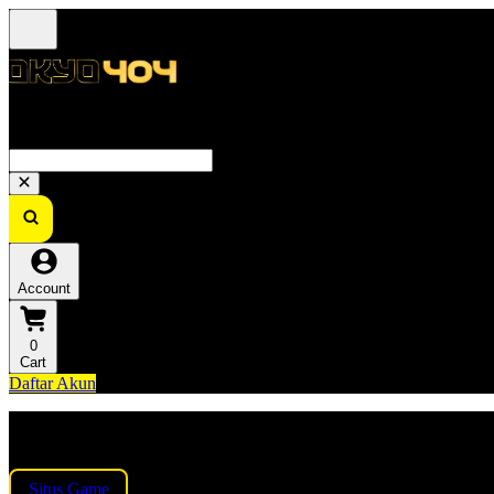
Ketik Di Google 'Tokyo404'
Account
0
Cart
Daftar Akun
Explore Categories
Popular Products
Situs Game