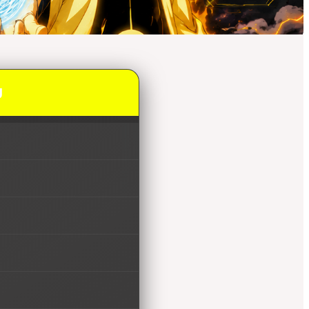
U
m satu akses yang
ngguna bisa langsung
at secepat mungkin tanpa
ngalamin kendala aneh-
nnya juga otomatis
 ada bantuan yang bisa