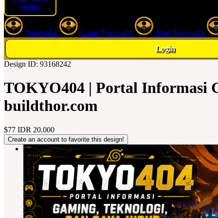
Online
Tokyo404
Game Tokyo404
Situs Tokyo404
Login
Design ID: 93168242
TOKYO404 | Portal Informasi G
buildthor.com
$77
IDR 20.000
Create an account to favorite this design!