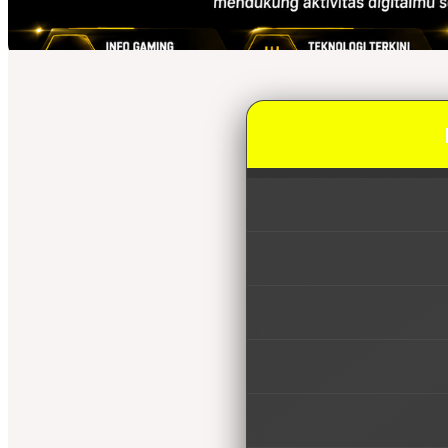
Tokyo404
adalah tempat
simpel dan cepat, tanp
paham dari awal masuk 
Enggak sama sekali, jus
tahap yang bertele-tele
aneh.
Santai, semua device am
menyesuaikan jadi teta
BisaBiasanya sudah disi
dihubungi jadi gak perlu