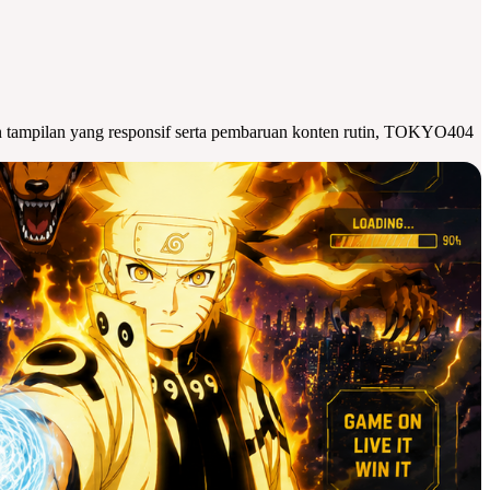
gan tampilan yang responsif serta pembaruan konten rutin, TOKYO404